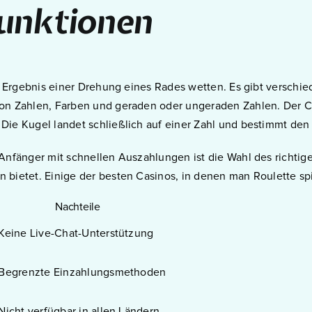
unktionen
as Ergebnis einer Drehung eines Rades wetten. Es gibt verschi
on Zahlen, Farben und geraden oder ungeraden Zahlen. Der Cr
Die Kugel landet schließlich auf einer Zahl und bestimmt den
Anfänger mit schnellen Auszahlungen ist die Wahl des richtigen
 bietet. Einige der besten Casinos, in denen man Roulette spi
Nachteile
Keine Live-Chat-Unterstützung
 Begrenzte Einzahlungsmethoden
Nicht verfügbar in allen Ländern