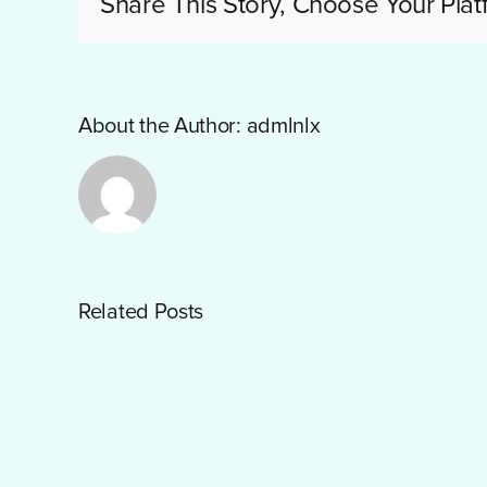
Share This Story, Choose Your Plat
About the Author:
admlnlx
Getting
Related Posts
Started
with
PayID
Pokies
$10