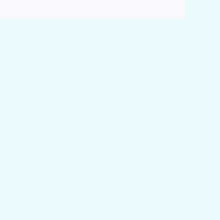
ess
ia
Test
Post