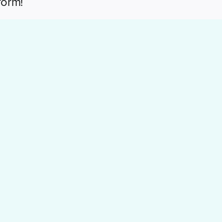
form!
Seaml
payid
pokies
austral
Test
spins
Post
that