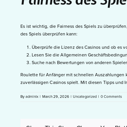
Es ist wichtig, die Fairness des Spiels zu überprüfe
des Spiels überprüfen kann:
Überprüfe die Lizenz des Casinos und ob es v
Lesen Sie die Allgemeinen Geschäftsbedingung
Suche nach Bewertungen von anderen Spielern
Roulette für Anfänger mit schnellen Auszahlungen 
zuverlässigen Casinos spielt. Mit diesen Tipps und 
By
admlnlx
|
March 29, 2026
|
Uncategorized
|
0 Comments