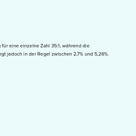
für eine einzelne Zahl 35:1, während die
liegt jedoch in der Regel zwischen 2,7% und 5,26%.