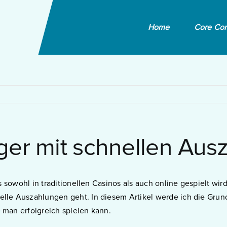
Home
Core Co
nger mit schnellen Au
s sowohl in traditionellen Casinos als auch online gespielt wi
lle Auszahlungen geht. In diesem Artikel werde ich die Grund
 man erfolgreich spielen kann.