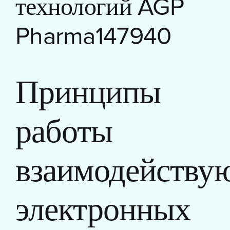
технологий AGP
Pharma147940
Принципы
работы
взаимодейству
электронных