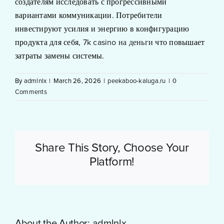
создателям исследовать с прогрессивными
вариантами коммуникации. Потребители
инвестируют усилия и энергию в конфигурацию
продукта для себя,
7k casino на деньги
что повышает
затраты замены системы.
By
admlnlx
|
March 26, 2026
|
peekaboo-kaluga.ru
|
0
Comments
Share This Story, Choose Your
Platform!
About the Author:
admlnlx