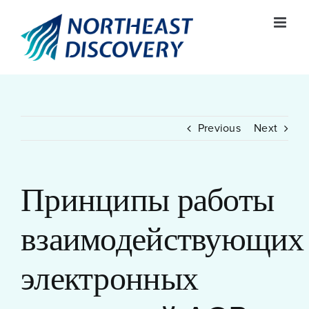
Skip
to
content
Previous
Next
Принципы работы
взаимодействующих
электронных