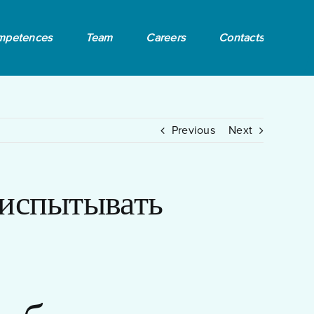
mpetences
Team
Careers
Contacts
Previous
Next
 испытывать