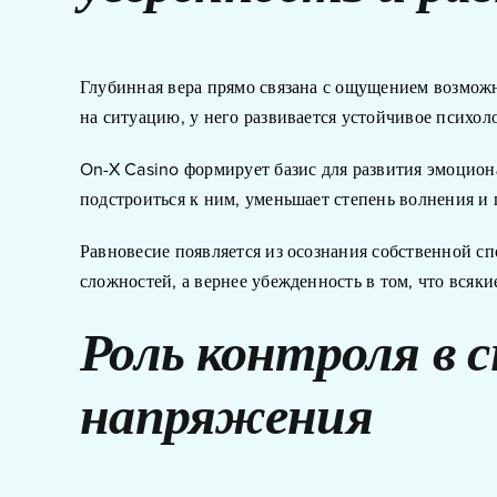
Глубинная вера прямо связана с ощущением возможн
на ситуацию, у него развивается устойчивое психо
On-X Casino формирует базис для развития эмоцион
подстроиться к ним, уменьшает степень волнения и 
Равновесие появляется из осознания собственной с
сложностей, а вернее убежденность в том, что вся
Роль контроля в
напряжения