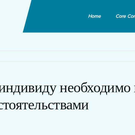
Home
Core Co
 индивиду необходимо
стоятельствами