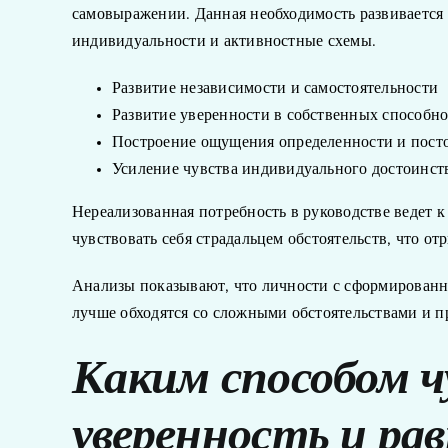
самовыражении. Данная необходимость развивается в
индивидуальности и активностные схемы.
Развитие независимости и самостоятельности
Развитие уверенности в собственных способно
Построение ощущения определенности и пост
Усиление чувства индивидуального достоинст
Нереализованная потребность в руководстве ведет 
чувствовать себя страдальцем обстоятельств, что о
Анализы показывают, что личности с сформированн
лучше обходятся со сложными обстоятельствами и 
Каким способом ч
уверенность и рав