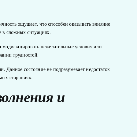
ичность ощущает, что способен оказывать влияние
е в сложных ситуациях.
ии модифицировать нежелательные условия или
вании трудностей.
и. Данное состояние не подразумевает недостаток
мых стараниях.
волнения и