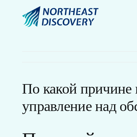
Skip
to
content
По какой причине
управление над об