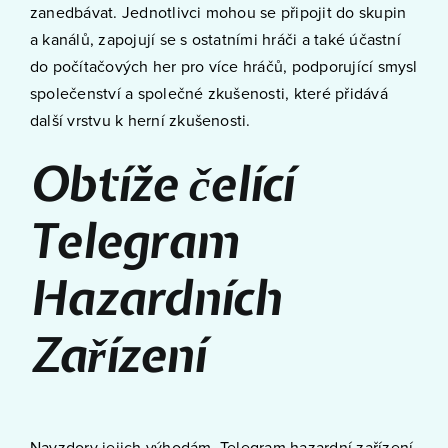
zanedbávat. Jednotlivci mohou se připojit do skupin
a kanálů, zapojují se s ostatními hráči a také účastní
do počítačových her pro více hráčů, podporující smysl
společenství a společné zkušenosti, které přidává
další vrstvu k herní zkušenosti.
Obtíže čelící
Telegram
Hazardních
Zařízení