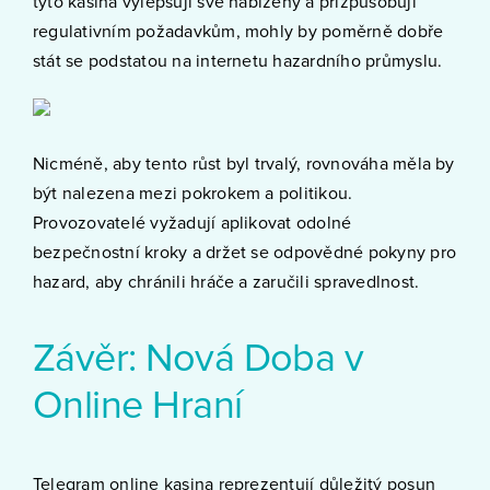
tyto kasina vylepšují své nabízeny a přizpůsobují
regulativním požadavkům, mohly by poměrně dobře
stát se podstatou na internetu hazardního průmyslu.
Nicméně, aby tento růst byl trvalý, rovnováha měla by
být nalezena mezi pokrokem a politikou.
Provozovatelé vyžadují aplikovat odolné
bezpečnostní kroky a držet se odpovědné pokyny pro
hazard, aby chránili hráče a zaručili spravedlnost.
Závěr: Nová Doba v
Online Hraní
Telegram online kasina reprezentují důležitý posun