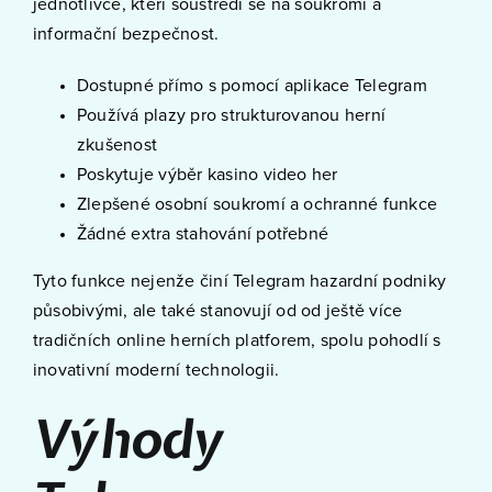
jednotlivce, kteří soustředí se na soukromí a
informační bezpečnost.
Dostupné přímo s pomocí aplikace Telegram
Používá plazy pro strukturovanou herní
zkušenost
Poskytuje výběr kasino video her
Zlepšené osobní soukromí a ochranné funkce
Žádné extra stahování potřebné
Tyto funkce nejenže činí Telegram hazardní podniky
působivými, ale také stanovují od od ještě více
tradičních online herních platforem, spolu pohodlí s
inovativní moderní technologii.
Výhody