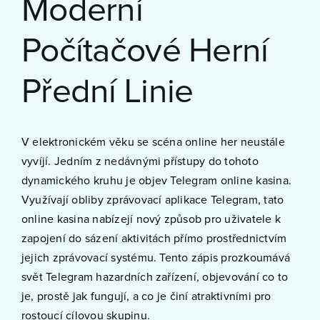
Moderní
Počítačové Herní
Přední Linie
V elektronickém věku se scéna online her neustále
vyvíjí. Jedním z nedávnými přístupy do tohoto
dynamického kruhu je objev Telegram online kasina.
Využívají obliby zprávovací aplikace Telegram, tato
online kasina nabízejí nový způsob pro uživatele k
zapojení do sázení aktivitách přímo prostřednictvím
jejich zprávovací systému. Tento zápis prozkoumává
svět Telegram hazardních zařízení, objevování co to
je, prostě jak fungují, a co je činí atraktivními pro
rostoucí cílovou skupinu.