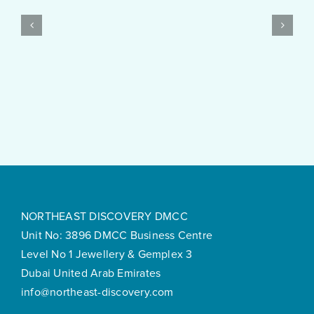
Pokies
Test
$10
Post
Real
Created
Money
Feels
Surprisingly
Smooth
NORTHEAST DISCOVERY DMCC
Unit No: 3896 DMCC Business Centre
Level No 1 Jewellery & Gemplex 3
Dubai United Arab Emirates
info@northeast-discovery.com