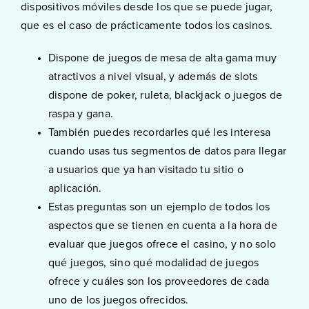
dispositivos móviles desde los que se puede jugar,
que es el caso de prácticamente todos los casinos.
Dispone de juegos de mesa de alta gama muy
atractivos a nivel visual, y además de slots
dispone de poker, ruleta, blackjack o juegos de
raspa y gana.
También puedes recordarles qué les interesa
cuando usas tus segmentos de datos para llegar
a usuarios que ya han visitado tu sitio o
aplicación.
Estas preguntas son un ejemplo de todos los
aspectos que se tienen en cuenta a la hora de
evaluar que juegos ofrece el casino, y no solo
qué juegos, sino qué modalidad de juegos
ofrece y cuáles son los proveedores de cada
uno de los juegos ofrecidos.