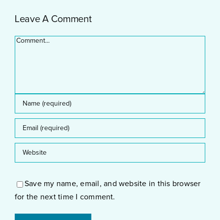
de
100%
Leave A Comment
pago
legal
Comment
Save my name, email, and website in this browser
for the next time I comment.