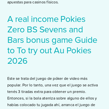
apuestas para casinos físicos.
A real income Pokies
Zero BS Sevens and
Bars bonus game Guide
to To try out Au Pokies
2026
Este se trata del juego de póker de video más
popular. Por lo tanto, una vez que el juego se activa
tenés 3 tiradas extra para obtener un premio.
Entonces, si la bola aterriza sobre alguno de ellos y
habías colocado tu jugada ahí, arranca el juego de