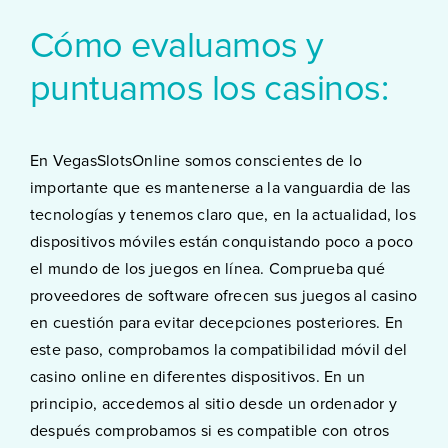
Cómo evaluamos y
puntuamos los casinos:
En VegasSlotsOnline somos conscientes de lo
importante que es mantenerse a la vanguardia de las
tecnologías y tenemos claro que, en la actualidad, los
dispositivos móviles están conquistando poco a poco
el mundo de los juegos en línea. Comprueba qué
proveedores de software ofrecen sus juegos al casino
en cuestión para evitar decepciones posteriores. En
este paso, comprobamos la compatibilidad móvil del
casino online en diferentes dispositivos. En un
principio, accedemos al sitio desde un ordenador y
después comprobamos si es compatible con otros