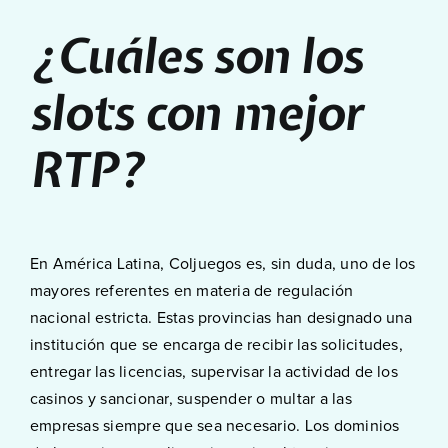
¿Cuáles son los
slots con mejor
RTP?
En América Latina, Coljuegos es, sin duda, uno de los
mayores referentes en materia de regulación
nacional estricta. Estas provincias han designado una
institución que se encarga de recibir las solicitudes,
entregar las licencias, supervisar la actividad de los
casinos y sancionar, suspender o multar a las
empresas siempre que sea necesario. Los dominios