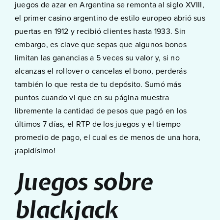
juegos de azar en Argentina se remonta al siglo XVIII,
el primer casino argentino de estilo europeo abrió sus
puertas en 1912 y recibió clientes hasta 1933. Sin
embargo, es clave que sepas que algunos bonos
limitan las ganancias a 5 veces su valor y, si no
alcanzas el rollover o cancelas el bono, perderás
también lo que resta de tu depósito. Sumó más
puntos cuando vi que en su página muestra
libremente la cantidad de pesos que pagó en los
últimos 7 días, el RTP de los juegos y el tiempo
promedio de pago, el cual es de menos de una hora,
¡rapidísimo!
Juegos sobre
blackjack