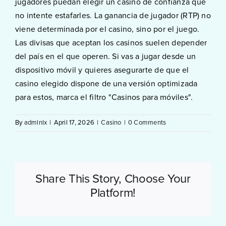
jugadores puedan elegir un casino de confianza que
no intente estafarles. La ganancia de jugador (RTP) no
viene determinada por el casino, sino por el juego.
Las divisas que aceptan los casinos suelen depender
del país en el que operen. Si vas a jugar desde un
dispositivo móvil y quieres asegurarte de que el
casino elegido dispone de una versión optimizada
para estos, marca el filtro "Casinos para móviles".
By
admlnlx
|
April 17, 2026
|
Casino
|
0 Comments
Share This Story, Choose Your
Platform!