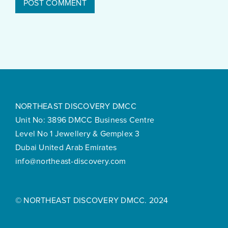
NORTHEAST DISCOVERY DMCC
Unit No: 3896 DMCC Business Centre
Level No 1 Jewellery & Gemplex 3
Dubai United Arab Emirates
info@northeast-discovery.com
© NORTHEAST DISCOVERY DMCC. 2024