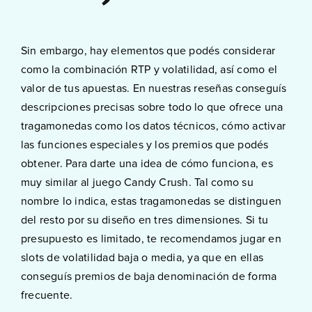
Sin embargo, hay elementos que podés considerar
como la combinación RTP y volatilidad, así como el
valor de tus apuestas. En nuestras reseñas conseguís
descripciones precisas sobre todo lo que ofrece una
tragamonedas como los datos técnicos, cómo activar
las funciones especiales y los premios que podés
obtener. Para darte una idea de cómo funciona, es
muy similar al juego Candy Crush. Tal como su
nombre lo indica, estas tragamonedas se distinguen
del resto por su diseño en tres dimensiones. Si tu
presupuesto es limitado, te recomendamos jugar en
slots de volatilidad baja o media, ya que en ellas
conseguís premios de baja denominación de forma
frecuente.