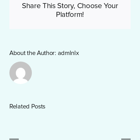
Share This Story, Choose Your
Platform!
About the Author:
admlnlx
Getting
Related Posts
Started
with
PayID
Pokies
Test