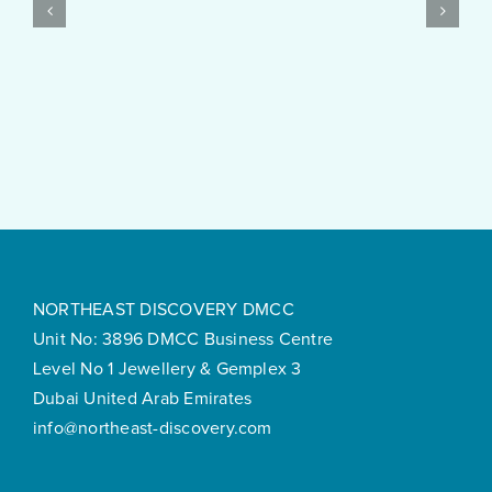
$10
Post
Real
Created
Money
Feels
Surprisingly
Smooth
NORTHEAST DISCOVERY DMCC
Unit No: 3896 DMCC Business Centre
Level No 1 Jewellery & Gemplex 3
Dubai United Arab Emirates
info@northeast-discovery.com