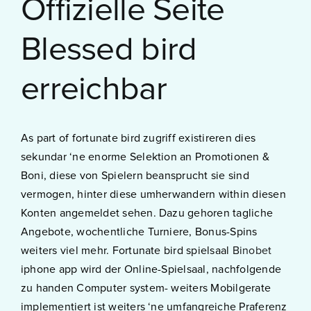
Offizielle Seite
Blessed bird
erreichbar
As part of fortunate bird zugriff existireren dies
sekundar ‘ne enorme Selektion an Promotionen &
Boni, diese von Spielern beansprucht sie sind
vermogen, hinter diese umherwandern within diesen
Konten angemeldet sehen. Dazu gehoren tagliche
Angebote, wochentliche Turniere, Bonus-Spins
weiters viel mehr. Fortunate bird spielsaal
Binobet
iphone app wird der Online-Spielsaal, nachfolgende
zu handen Computer system- weiters Mobilgerate
implementiert ist weiters ‘ne umfangreiche Praferenz