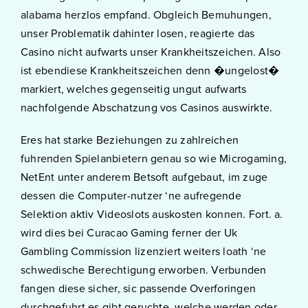
alabama herzlos empfand. Obgleich Bemuhungen,
unser Problematik dahinter losen, reagierte das
Casino nicht aufwarts unser Krankheitszeichen. Also
ist ebendiese Krankheitszeichen denn �ungelost�
markiert, welches gegenseitig ungut aufwarts
nachfolgende Abschatzung vos Casinos auswirkte.
Eres hat starke Beziehungen zu zahlreichen
fuhrenden Spielanbietern genau so wie Microgaming,
NetEnt unter anderem Betsoft aufgebaut, im zuge
dessen die Computer-nutzer ‘ne aufregende
Selektion aktiv Videoslots auskosten konnen. Fort. a.
wird dies bei Curacao Gaming ferner der Uk
Gambling Commission lizenziert weiters loath ‘ne
schwedische Berechtigung erworben. Verbunden
fangen diese sicher, sic passende Overforingen
durchgefuhrt es gibt geruchte, welche werden oder