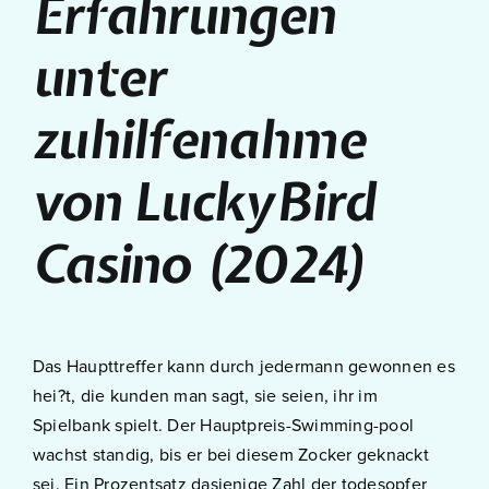
Erfahrungen
unter
zuhilfenahme
von LuckyBird
Casino (2024)
Das Haupttreffer kann durch jedermann gewonnen es
hei?t, die kunden man sagt, sie seien, ihr im
Spielbank spielt. Der Hauptpreis-Swimming-pool
wachst standig, bis er bei diesem Zocker geknackt
sei. Ein Prozentsatz dasjenige Zahl der todesopfer