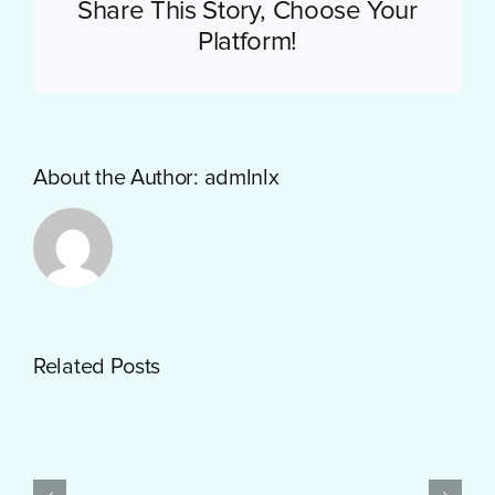
Share This Story, Choose Your
Platform!
About the Author:
admlnlx
Getting
Related Posts
Started
with
PayID
Pokies
Test