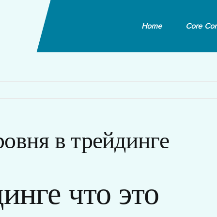
Home
Core Co
ровня в трейдинге
динге что это