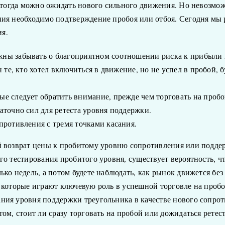
и тогда можно ожидать нового сильного движения. Но невозможн
ния необходимо подтверждение пробоя или отбоя. Сегодня мы 
я.
жны забывать о благоприятном соотношении риска к прибыли
н те, кто хотел включиться в движение, но не успел в пробой,
ые следует обратить внимание, прежде чем торговать на пробо
аточно сил для ретеста уровня поддержки.
противления с тремя точками касания.
 возврат цены к пробитому уровню сопротивления или поддерж
о тестирования пробитого уровня, существует вероятность, что
ько недель, а потом будете наблюдать, как рынок движется бе
, которые играют ключевую роль в успешной торговле на проб
ния уровня поддержки треугольника в качестве нового сопрот
ом, стоит ли сразу торговать на пробой или дожидаться ретест