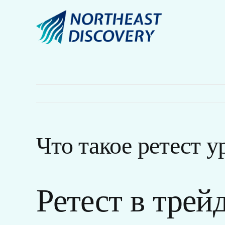
Skip
to
content
Что такое ретест у
Ретест в трей