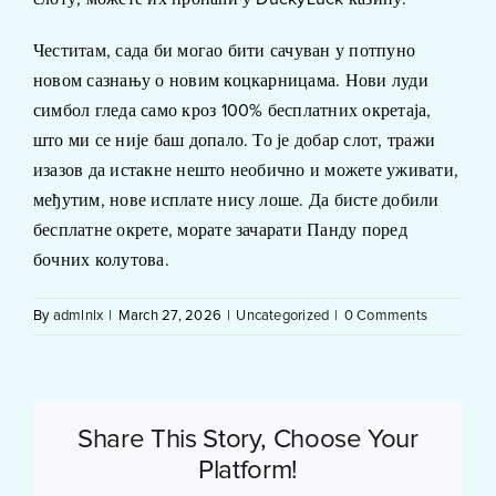
Честитам, сада би могао бити сачуван у потпуно
новом сазнању о новим коцкарницама. Нови луди
симбол гледа само кроз 100% бесплатних окретаја,
што ми се није баш допало. То је добар слот, тражи
изазов да истакне нешто необично и можете уживати,
међутим, нове исплате нису лоше. Да бисте добили
бесплатне окрете, морате зачарати Панду поред
бочних колутова.
By
admlnlx
|
March 27, 2026
|
Uncategorized
|
0 Comments
Share This Story, Choose Your
Platform!