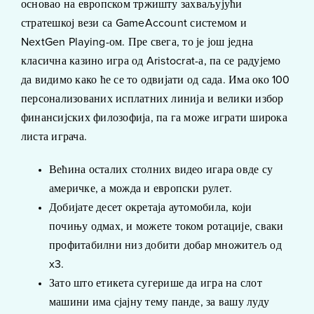
основао на европском тржишту захваљујући
стратешкој вези са GameAccount системом и
NextGen Playing-ом. Пре свега, то је још једна
класична казино игра од Aristocrat-а, па се радујемо
да видимо како ће се то одвијати од сада. Има око 100
персонализованих исплатних линија и велики избор
финансијских филозофија, па га може играти широка
листа играча.
Већина осталих столних видео игара овде су
америчке, а можда и европски рулет.
Добијате десет окретаја аутомобила, који
почињу одмах, и можете током ротације, сваки
профитабилни низ добити добар множитељ од
x3.
Зато што етикета сугерише да игра на слот
машини има сјајну тему панде, за вашу луду