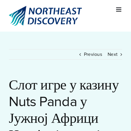
Skip
to
content
Previous
Next
Слот игре у казину
Nuts Panda у
Јужној Африци