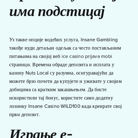
има подстицај
Уз такве опције водећих услуга, Insane Gambling
такође нуди детаљан одељак са често постављаним
питањима на својој веб
ice casino prijava mobi
страници. Времена обраде депозита и исплата у
казину Nuts Local су разумна, осигуравајући да
можете брзо почети да купујете и уживате у својим
добицима са кратким закашњењем. Да бисте
искористили тај бонус, користите само додатну
лозинку Insane Casino WILD100 када креирате свој
први депозит.
Играње е-