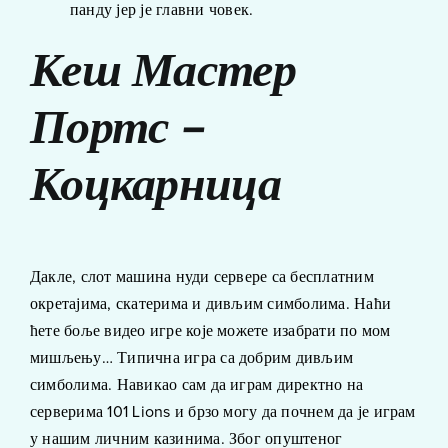
панду јер је главни човек.
Кеш Мастер
Портс –
Коцкарница
Дакле, слот машина нуди сервере са бесплатним
окретајима, скатерима и дивљим симболима. Наћи
ћете боље видео игре које можете изабрати по мом
мишљењу… Типична игра са добрим дивљим
симболима. Навикао сам да играм директно на
серверима 101 Lions и брзо могу да почнем да је играм
у нашим личним казинима. Због опуштеног