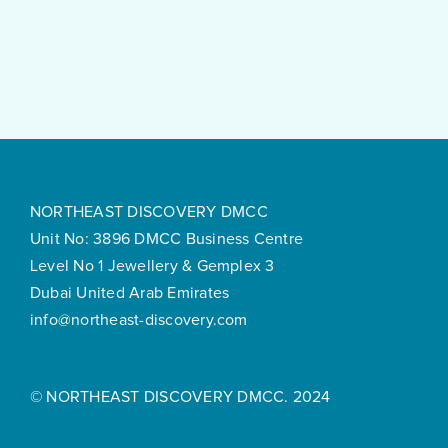
Money
Feels
Surprisingly
Smooth
NORTHEAST DISCOVERY DMCC
Unit No: 3896 DMCC Business Centre
Level No 1 Jewellery & Gemplex 3
Dubai United Arab Emirates
info@northeast-discovery.com
© NORTHEAST DISCOVERY DMCC. 2024