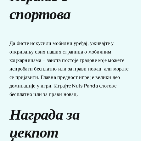
спортова
Да бисте искусили мобилни уређај, уживајте у
откривању свих наших страница о мобилним
коцкарницама – заиста постоје градове које можете
испробати бесплатно или за прави новац, али морате
се пријавити. Главна предност игре је велики део
доминације у игри. Играјте Nuts Panda слотове
бесплатно или за прави новац.
Награда за
џекпот